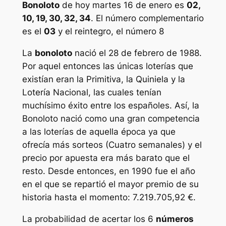
Bonoloto
de hoy martes 16 de enero es
02,
10, 19, 30, 32, 34
. El número complementario
es el
03
y el reintegro, el número 8
La
bonoloto
nació el 28 de febrero de 1988.
Por aquel entonces las únicas loterías que
existían eran la Primitiva, la Quiniela y la
Lotería Nacional, las cuales tenían
muchísimo éxito entre los españoles. Así, la
Bonoloto nació como una gran competencia
a las loterías de aquella época ya que
ofrecía más sorteos (Cuatro semanales) y el
precio por apuesta era más barato que el
resto. Desde entonces, en 1990 fue el año
en el que se repartió el mayor premio de su
historia hasta el momento: 7.219.705,92 €.
La probabilidad de acertar los 6
números