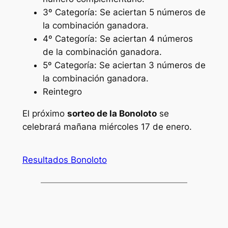
3º Categoría: Se aciertan 5 números de
la combinación ganadora.
4º Categoría: Se aciertan 4 números
de la combinación ganadora.
5º Categoría: Se aciertan 3 números de
la combinación ganadora.
Reintegro
El próximo
sorteo de la Bonoloto
se
celebrará mañana miércoles 17 de enero.
Resultados Bonoloto