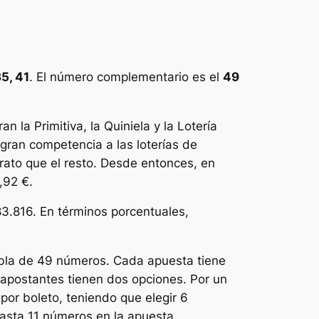
35, 41
. El número complementario es el
49
n la Primitiva, la Quiniela y la Lotería
 gran competencia a las loterías de
rato que el resto. Desde entonces, en
,92 €.
3.816. En términos porcentuales,
tabla de 49 números. Cada apuesta tiene
 apostantes tienen dos opciones. Por un
por boleto, teniendo que elegir 6
asta 11 números en la apuesta.