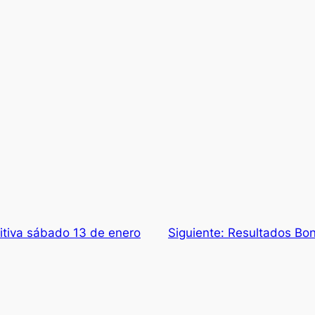
itiva sábado 13 de enero
Siguiente:
Resultados Bon