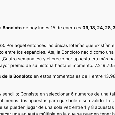
la Bonoloto
de hoy lunes 15 de enero es
09, 18, 24, 28, 
. Por aquel entonces las únicas loterías que existían era
to entre los españoles. Así, la Bonoloto nació como una
 (Cuatro semanales) y el precio por apuesta era más ba
mayor premio de su historia hasta el momento: 7.219.705
 de la Bonoloto
en estos momentos es de 1 entre 13.98
y sencillo; Consiste en seleccionar 6 números de una 
e al menos dos apuestas para que boleto sea válido. Los
ue se pueden jugar de una sola vez entre 1 y 8 apuestas 
hacer una apuesta múltiple en la que se pueden tener h