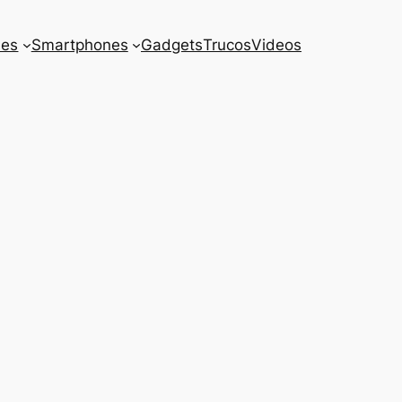
es
Smartphones
Gadgets
Trucos
Videos