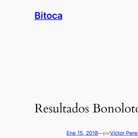
Saltar
Bitoca
al
contenido
Resultados Bonoloto
Ene 15, 2018
—
Victor Per
por