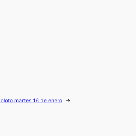
oloto martes 16 de enero
→