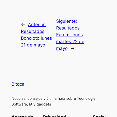
Siguiente:
←
Anterior:
Resultados
Resultados
Euromillones
Bonoloto lunes
martes 22 de
21 de mayo
mayo
→
Bitoca
Noticias, consejos y última hora sobre Tecnología,
Software, IA y gadgets