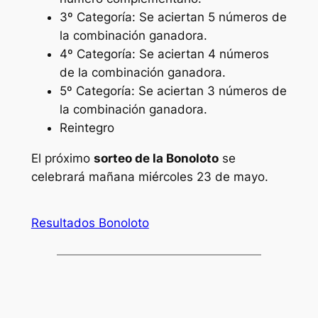
3º Categoría: Se aciertan 5 números de
la combinación ganadora.
4º Categoría: Se aciertan 4 números
de la combinación ganadora.
5º Categoría: Se aciertan 3 números de
la combinación ganadora.
Reintegro
El próximo
sorteo de la Bonoloto
se
celebrará mañana miércoles 23 de mayo.
Resultados Bonoloto