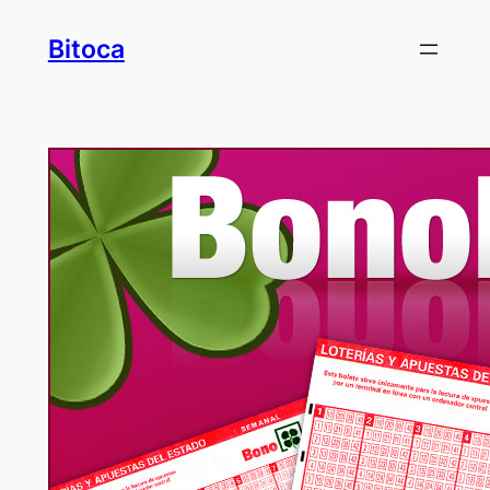
Saltar
Bitoca
al
contenido