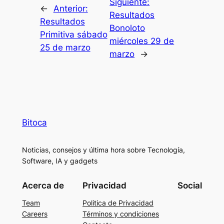
Siguiente:
←
Anterior:
Resultados
Resultados
Bonoloto
Primitiva sábado
miércoles 29 de
25 de marzo
marzo
→
Bitoca
Noticias, consejos y última hora sobre Tecnología,
Software, IA y gadgets
Acerca de
Privacidad
Social
Team
Politica de Privacidad
Careers
Términos y condiciones