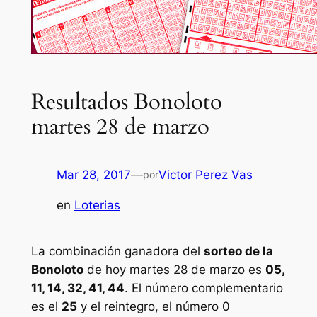
Resultados Bonoloto
martes 28 de marzo
Mar 28, 2017
—
Victor Perez Vas
por
en
Loterias
La combinación ganadora del
sorteo de la
Bonoloto
de hoy martes 28 de marzo es
05,
11, 14, 32, 41, 44
. El número complementario
es el
25
y el reintegro, el número 0