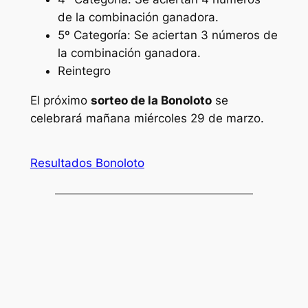
de la combinación ganadora.
5º Categoría: Se aciertan 3 números de
la combinación ganadora.
Reintegro
El próximo
sorteo de la Bonoloto
se
celebrará mañana miércoles 29 de marzo.
Resultados Bonoloto