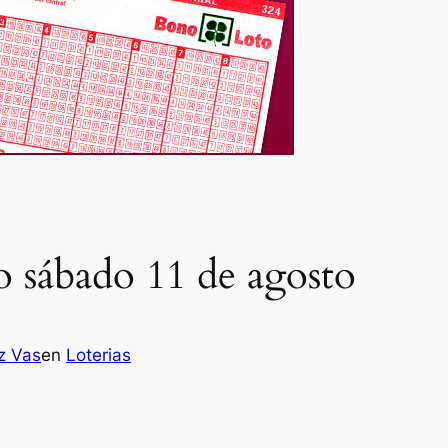
o sábado 11 de agosto
z Vas
en
Loterias