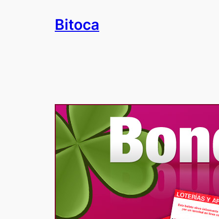
Saltar
Bitoca
al
contenido