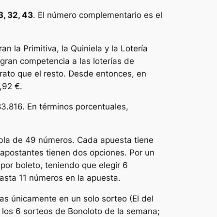
3, 32, 43
. El número complementario es el
n la Primitiva, la Quiniela y la Lotería
 gran competencia a las loterías de
rato que el resto. Desde entonces, en
,92 €.
3.816. En términos porcentuales,
tabla de 49 números. Cada apuesta tiene
 apostantes tienen dos opciones. Por un
por boleto, teniendo que elegir 6
asta 11 números en la apuesta.
pas únicamente en un solo sorteo (El del
n los 6 sorteos de Bonoloto de la semana;