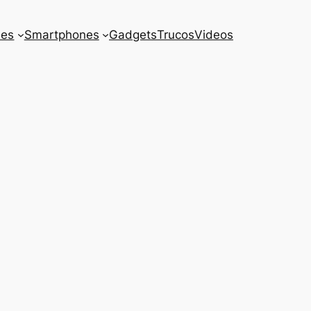
es
Smartphones
Gadgets
Trucos
Videos