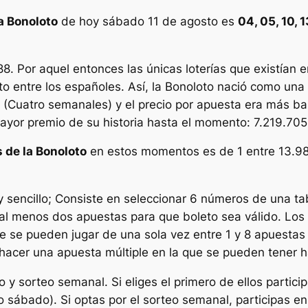
la Bonoloto
de hoy sábado 11 de agosto es
04, 05, 10, 1
. Por aquel entonces las únicas loterías que existían era
to entre los españoles. Así, la Bonoloto nació como una
 (Cuatro semanales) y el precio por apuesta era más ba
mayor premio de su historia hasta el momento: 7.219.705
 de la Bonoloto
en estos momentos es de 1 entre 13.98
y sencillo; Consiste en seleccionar 6 números de una 
e al menos dos apuestas para que boleto sea válido. Los
ue se pueden jugar de una sola vez entre 1 y 8 apuestas 
hacer una apuesta múltiple en la que se pueden tener h
 y sorteo semanal. Si eliges el primero de ellos partici
 o sábado). Si optas por el sorteo semanal, participas e