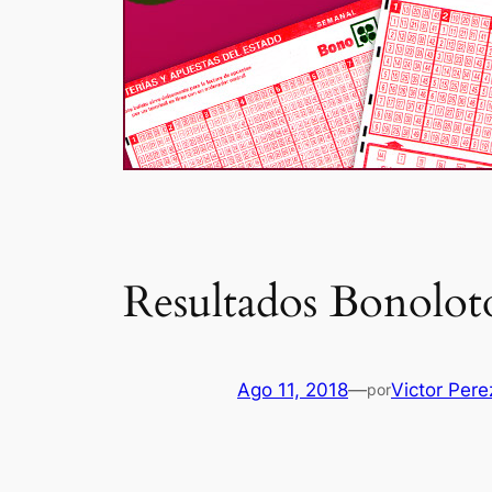
Resultados Bonolot
Ago 11, 2018
—
Victor Pere
por