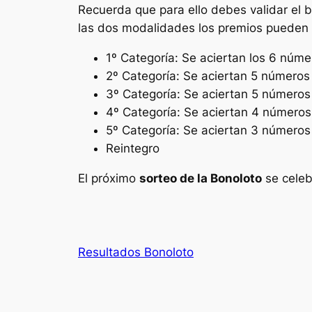
Recuerda que para ello debes validar el bo
las dos modalidades los premios pueden s
1º Categoría: Se aciertan los 6 núm
2º Categoría: Se aciertan 5 número
3º Categoría: Se aciertan 5 número
4º Categoría: Se aciertan 4 número
5º Categoría: Se aciertan 3 número
Reintegro
El próximo
sorteo de la Bonoloto
se celeb
Resultados Bonoloto