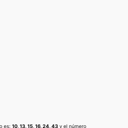
o es:
10, 13, 15, 16, 24, 43
y el número