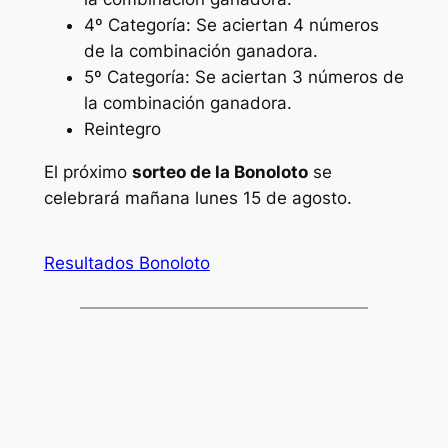
4º Categoría: Se aciertan 4 números
de la combinación ganadora.
5º Categoría: Se aciertan 3 números de
la combinación ganadora.
Reintegro
El próximo
sorteo de la Bonoloto
se
celebrará mañana lunes 15 de agosto.
Resultados Bonoloto