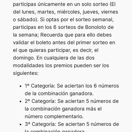
participas únicamente en un solo sorteo (El
del lunes, martes, miércoles, jueves, viernes
o sábado). Si optas por el sorteo semanal,
participas en los 6 sorteos de Bonoloto de
la semana; Recuerda que para ello debes
validar el boleto antes del primer sorteo en
el que quieras participar, es decir, el
domingo. En cualquiera de las dos
modalidades los premios pueden ser los
siguientes:
1º Categoría: Se aciertan los 6 números
de la combinación ganadora.
2º Categoría: Se aciertan 5 números de
la combinación ganadora más el
número complementario.
3º Categoría: Se aciertan 5 números de
la combinación ganadora.