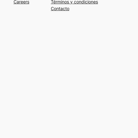
Careers
Términos y condiciones
Contacto