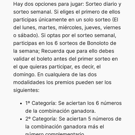
Hay dos opciones para jugar: Sorteo diario y
sorteo semanal. Si eliges el primero de ellos
participas únicamente en un solo sorteo (El
del lunes, martes, miércoles, jueves, viernes
o sábado). Si optas por el sorteo semanal,
participas en los 6 sorteos de Bonoloto de
la semana; Recuerda que para ello debes
validar el boleto antes del primer sorteo en
el que quieras participar, es decir, el
domingo. En cualquiera de las dos
modalidades los premios pueden ser los
siguientes:
1º Categoría: Se aciertan los 6 números
de la combinación ganadora.
2º Categoría: Se aciertan 5 números de
la combinación ganadora más el
número complementario.