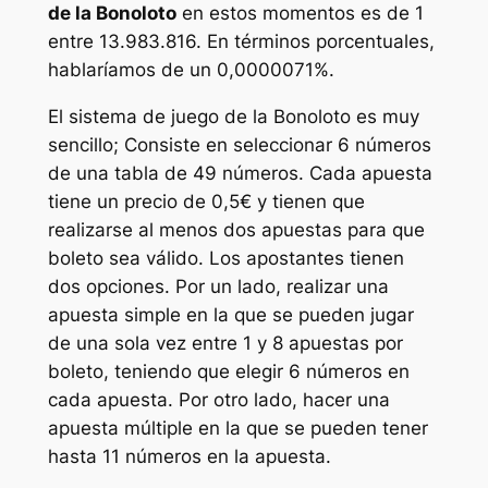
de la Bonoloto
en estos momentos es de 1
entre 13.983.816. En términos porcentuales,
hablaríamos de un 0,0000071%.
El sistema de juego de la Bonoloto es muy
sencillo; Consiste en seleccionar 6 números
de una tabla de 49 números. Cada apuesta
tiene un precio de 0,5€ y tienen que
realizarse al menos dos apuestas para que
boleto sea válido. Los apostantes tienen
dos opciones. Por un lado, realizar una
apuesta simple en la que se pueden jugar
de una sola vez entre 1 y 8 apuestas por
boleto, teniendo que elegir 6 números en
cada apuesta. Por otro lado, hacer una
apuesta múltiple en la que se pueden tener
hasta 11 números en la apuesta.