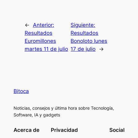
←
Anterior:
Siguiente:
Resultados
Resultados
Euromillones
Bonoloto lunes
martes 11 de julio
17 de julio
→
Bitoca
Noticias, consejos y última hora sobre Tecnología,
Software, IA y gadgets
Acerca de
Privacidad
Social