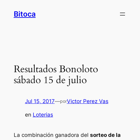
Saltar
Bitoca
al
contenido
Resultados Bonoloto
sábado 15 de julio
Jul 15, 2017
—
Victor Perez Vas
por
en
Loterias
La combinación ganadora del
sorteo de la