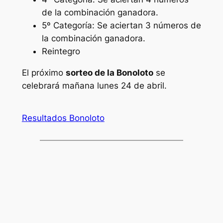
de la combinación ganadora.
5º Categoría: Se aciertan 3 números de
la combinación ganadora.
Reintegro
El próximo
sorteo de la Bonoloto
se
celebrará mañana lunes 24 de abril.
Resultados Bonoloto