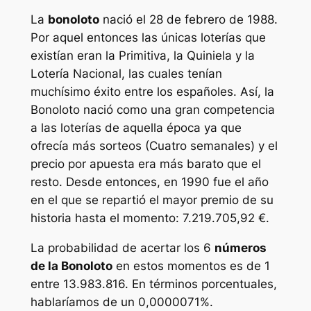
La
bonoloto
nació el 28 de febrero de 1988.
Por aquel entonces las únicas loterías que
existían eran la Primitiva, la Quiniela y la
Lotería Nacional, las cuales tenían
muchísimo éxito entre los españoles. Así, la
Bonoloto nació como una gran competencia
a las loterías de aquella época ya que
ofrecía más sorteos (Cuatro semanales) y el
precio por apuesta era más barato que el
resto. Desde entonces, en 1990 fue el año
en el que se repartió el mayor premio de su
historia hasta el momento: 7.219.705,92 €.
La probabilidad de acertar los 6
números
de la Bonoloto
en estos momentos es de 1
entre 13.983.816. En términos porcentuales,
hablaríamos de un 0,0000071%.