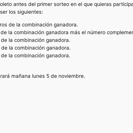
leto antes del primer sorteo en el que quieras participa
er los siguientes:
eros de la combinación ganadora.
s de la combinación ganadora más el número complemen
s de la combinación ganadora.
s de la combinación ganadora.
s de la combinación ganadora.
rará mañana lunes 5 de noviembre.