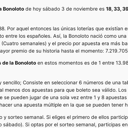
la Bonoloto
de hoy sábado 3 de noviembre es
18, 33, 39
. Por aquel entonces las únicas loterías que existían era
to entre los españoles. Así, la Bonoloto nació como una
 (Cuatro semanales) y el precio por apuesta era más ba
mayor premio de su historia hasta el momento: 7.219.705
 de la Bonoloto
en estos momentos es de 1 entre 13.98
y sencillo; Consiste en seleccionar 6 números de una 
e al menos dos apuestas para que boleto sea válido. Los
ue se pueden jugar de una sola vez entre 1 y 8 apuestas 
hacer una apuesta múltiple en la que se pueden tener h
 y sorteo semanal. Si eliges el primero de ellos partici
 o sábado). Si optas por el sorteo semanal, participas e