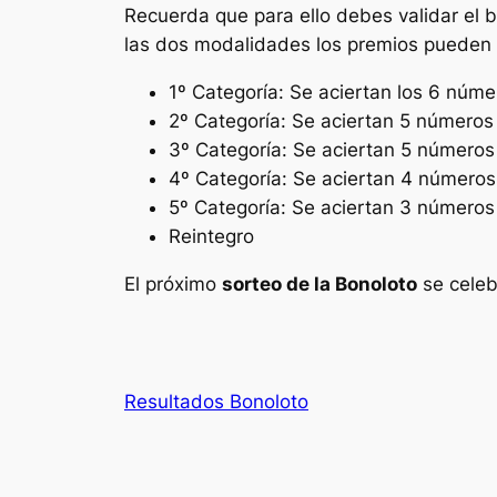
Recuerda que para ello debes validar el bo
las dos modalidades los premios pueden s
1º Categoría: Se aciertan los 6 núm
2º Categoría: Se aciertan 5 número
3º Categoría: Se aciertan 5 número
4º Categoría: Se aciertan 4 número
5º Categoría: Se aciertan 3 número
Reintegro
El próximo
sorteo de la Bonoloto
se celeb
Resultados Bonoloto