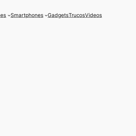
es
Smartphones
Gadgets
Trucos
Videos