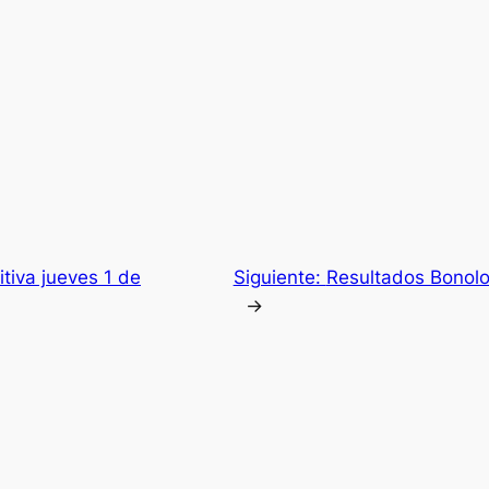
tiva jueves 1 de
Siguiente:
Resultados Bonolo
→