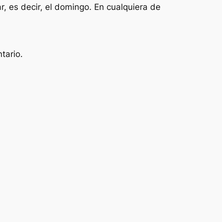
r, es decir, el domingo. En cualquiera de
tario.