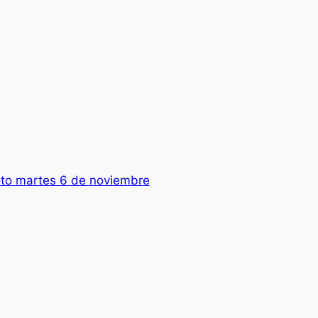
to martes 6 de noviembre