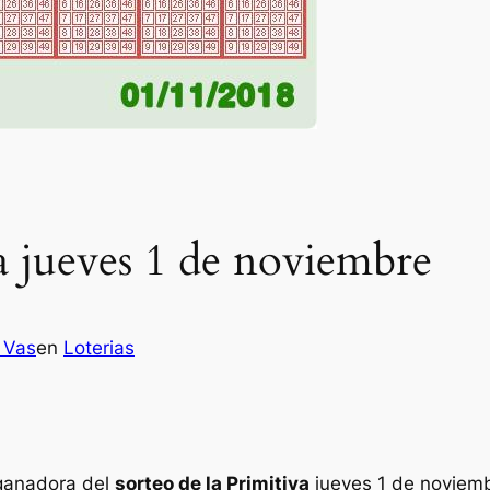
a jueves 1 de noviembre
 Vas
en
Loterias
 ganadora del
sorteo de la Primitiva
jueves 1 de noviem