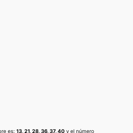
bre es:
13, 21, 28, 36, 37, 40
y el número