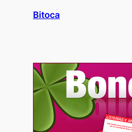
Saltar
Bitoca
al
contenido