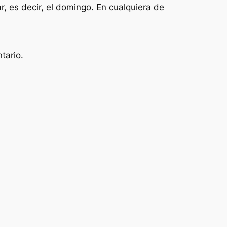
r, es decir, el domingo. En cualquiera de
tario.