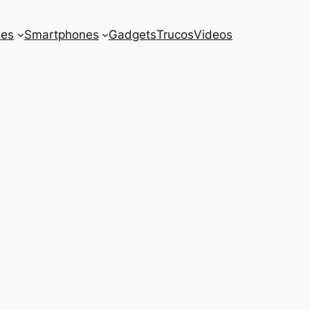
es
Smartphones
Gadgets
Trucos
Videos