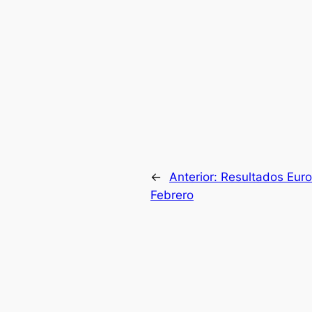
←
Anterior:
Resultados Euro
Febrero