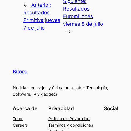
Siguiente:
←
Anterior:
Resultados
Resultados
Euromillones
Primitiva jueves
viernes 8 de julio
7 de julio
→
Bitoca
Noticias, consejos y última hora sobre Tecnología,
Software, IA y gadgets
Acerca de
Privacidad
Social
Team
Politica de Privacidad
Careers
Términos y condiciones