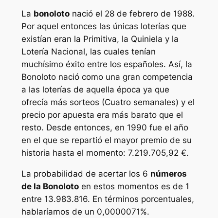
La
bonoloto
nació el 28 de febrero de 1988.
Por aquel entonces las únicas loterías que
existían eran la Primitiva, la Quiniela y la
Lotería Nacional, las cuales tenían
muchísimo éxito entre los españoles. Así, la
Bonoloto nació como una gran competencia
a las loterías de aquella época ya que
ofrecía más sorteos (Cuatro semanales) y el
precio por apuesta era más barato que el
resto. Desde entonces, en 1990 fue el año
en el que se repartió el mayor premio de su
historia hasta el momento: 7.219.705,92 €.
La probabilidad de acertar los 6
números
de la Bonoloto
en estos momentos es de 1
entre 13.983.816. En términos porcentuales,
hablaríamos de un 0,0000071%.