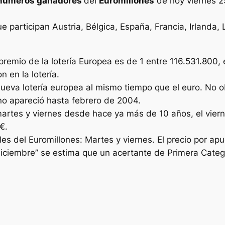
números ganadores
del
Euromillones
de hoy viernes 2
ue participan Austria, Bélgica, España, Francia, Irlanda
premio de la lotería Europea es de 1 entre 116.531.800,
 en la lotería.
nueva lotería europea al mismo tiempo que el euro. No o
o no apareció hasta febrero de 2004.
martes y viernes desde hace ya más de 10 años, el viern
€.
s del Euromillones: Martes y viernes. El precio por apu
iciembre” se estima que un acertante de Primera Catego