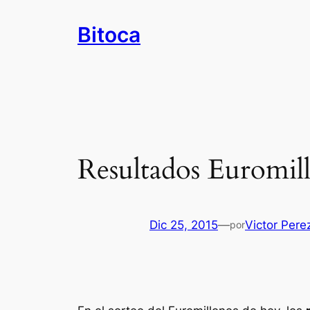
Saltar
Bitoca
al
contenido
Resultados Euromill
Dic 25, 2015
—
Victor Pere
por