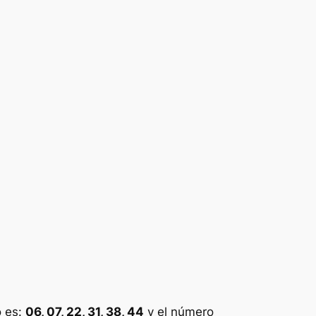
 es:
06, 07, 22, 31, 38, 44
y el número